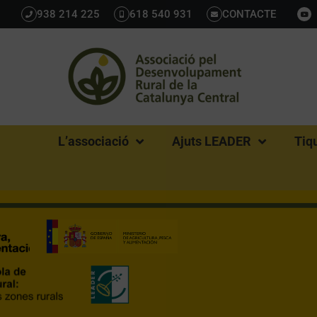
938 214 225
618 540 931
CONTACTE
L’associació
Ajuts LEADER
Tiq