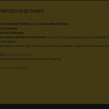
 PROTECCIÓ DE DADES
NVOLUPAMENT RURAL DE LA CATALUNYA CENTRAL
etí de notícies.
nt de l’interessat.
ran mentre existeixi un interès mutu
o durant el temps necessari per al compliment d
l·laboradors.
qualsevol moment. Dret d'accés, rectificació, portabilitat i supressió de les seves dad
drets:
dpd@catcentral.cat
s informació a la nostra Política de Privacitat.
ica de Privacitat
.