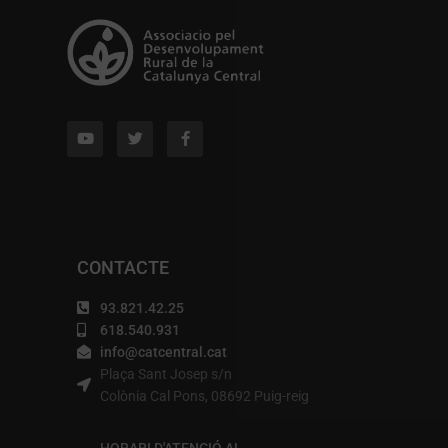
CONTACTE
93.821.42.25
618.540.931
info@catcentral.cat
Plaça Sant Josep s/n
Colònia Cal Pons, 08692 Puig-reig
HORARI D'ATENCIÓ AL