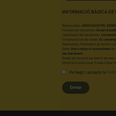
INFORMACIÓ BÀSICA DE
Responsable:
ASSOCIACIÓ PEL DESE
Finalitat del tractament:
Enviar el butll
Legitimació del tractament:
Consentime
Conservació de les dades:
Es conserva
Destinataris: Prestadors de servei o co
Drets:
Dret a retirar el consentiment
en 
seu tractament
.
Dades de contacte per exercir els teus 
Informació addicional: Podeu trobar mé
He llegit i accepto la
Polít
Enviar