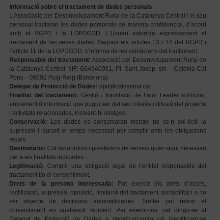
Informació sobre el tractament de dades personals
L’Associació pel Desenvolupament Rural de la Catalunya Central i el seu
personal tractaran les dades personals de manera confidencial, d’acord
amb el RGPD i la LOPDGDD. L’Usuari autoritza expressament el
tractament de les seves dades. Segons els articles 13 i 14 del RGPD i
l’article 11 de la LOPDGDD, s’informa de les condicions del tractament:
Responsable del tractament:
Associació pel Desenvolupament Rural de
la Catalunya Central NIF: G64940091, Pl. Sant Josep, s/n – Colònia Cal
Pons – 08692 Puig-Reig (Barcelona)
Delegat de Protecció de Dades:
dpd@catcentral.cat
Finalitat del tractament:
Gestió i tramitació de l’ajut Leader sol·licitat,
enviament d’informació que pugui ser del seu interès i difusió del projecte
i activitats relacionades, incloent-hi imatges.
Conservació:
Les dades es conservaran mentre no se’n sol·liciti la
supressió i durant el temps necessari per complir amb les obligacions
legals.
Destinataris:
Col·laboradors i prestadors de serveis quan sigui necessari
per a les
finalitats indicades.
Legitimació:
Complir una obligació legal de l’entitat responsable del
tractament
i/o el consentiment.
Drets de la persona interessada:
Pot exercir els drets d’accés,
rectificació, supressió, oposició, limitació del tractament, portabilitat i a no
ser objecte de decisions automatitzades. També pot retirar el
consentiment en qualsevol moment. Per exercir-los, cal dirigir-se al
Delegat de Protecció de Dades a dpd@catcentral.cat, identificant-se