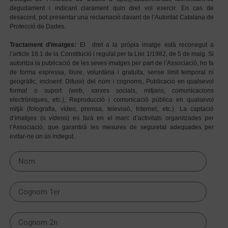
degudament i indicant clarament quin dret vol exercir. En cas de
desacord, pot presentar una reclamació davant de l’Autoritat Catalana de
Protecció de Dades.
Tractament d’imatges:
El dret a la pròpia imatge està reconegut a
l’article 18.1 de la Constitució i regulat per la Llei 1/1982, de 5 de maig. Si
autoritza la publicació de les seves imatges per part de l’Associació, ho fa
de forma expressa, lliure, voluntària i gratuïta, sense límit temporal ni
geogràfic, incloent: Difusió del nom i cognoms, Publicació en qualsevol
format o suport (web, xarxes socials, mitjans, comunicacions
electròniques, etc.), Reproducció i comunicació pública en qualsevol
mitjà (fotografia, vídeo, premsa, televisió, Internet, etc.). La captació
d’imatges (o vídeos) es farà en el marc d’activitats organitzades per
l’Associació, que garantirà les mesures de seguretat adequades per
evitar-ne un ús indegut.