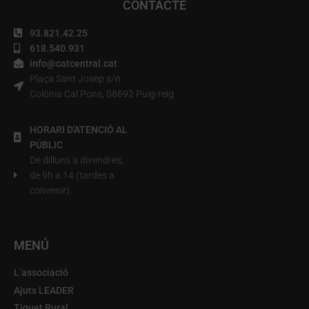
CONTACTE
93.821.42.25
618.540.931
info@catcentral.cat
Plaça Sant Josep s/n
Colònia Cal Pons, 08692 Puig-reig
HORARI D'ATENCIÓ AL
PÚBLIC
De dilluns a divendres,
de 9h a 14 (tardes a
convenir).
MENÚ
L’associació
Ajuts LEADER
Tiquet Rural