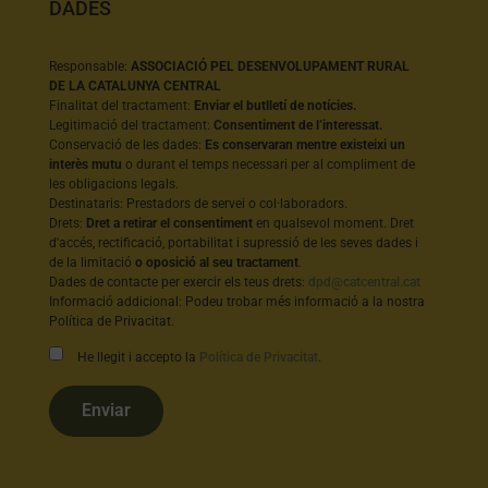
DADES
Responsable:
ASSOCIACIÓ PEL DESENVOLUPAMENT RURAL
DE LA CATALUNYA CENTRAL
Finalitat del tractament:
Enviar el butlletí de notícies.
Legitimació del tractament:
Consentiment de l’interessat.
Conservació de les dades:
Es conservaran mentre existeixi un
interès mutu
o durant el temps necessari per al compliment de
les obligacions legals.
Destinataris: Prestadors de servei o col·laboradors.
Drets:
Dret a retirar el consentiment
en qualsevol moment. Dret
d'accés, rectificació, portabilitat i supressió de les seves dades i
de la limitació
o oposició al seu tractament
.
Dades de contacte per exercir els teus drets:
dpd@catcentral.cat
Informació addicional: Podeu trobar més informació a la nostra
Política de Privacitat.
He llegit i accepto la
Política de Privacitat
.
Enviar