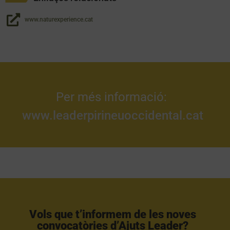
www.naturexperience.cat
Per més informació:
www.leaderpirineuoccidental.cat
Vols que t’informem de les noves
convocatòries d’Ajuts Leader?​