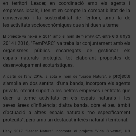
en territori Leader, en coordinació amb
els agents i
empreses locals, i tenint en compte la compatibilitat
de la
conservació i la sostenibilitat de l’entorn, amb la de
les
activitats socioeconòmiques que s’hi duen a terme.
els anys
El projecte va néixer el 2014 amb el nom de “FemPARC”, entre
2014 i 2016, “FemPARC” va treballar conjuntament
amb els
organismes públics encarregats de gestionar els
espais
naturals protegits, tot elaborant propostes de
desenvolupament
ecoturístiques.
projecte
A partir de l’any 2016, ja sota el nom de “Leader Natura”, el
s’amplia en dos sentits: d’una banda, incorpora els
agents
privats, oferint suport a les petites empreses i entitats
que
duen a terme activitats en els espais naturals i les
seves
àrees d’influència; d’altra banda, obre el seu àmbit
d’actuació
a altres espais naturals “no específicament
protegits”, però amb
un destacat interès natural i territorial.
un
L’any 2017 “Leader Natura” incorpora el projecte “Vida Silvestre”,