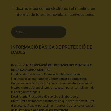
Indica’ns el teu correu electrònic i et mantindrem
informat de totes les novetats i convocatories
INFORMACIÓ BÀSICA DE PROTECCIÓ DE
DADES
Responsable:
ASSOCIACIÓ PEL DESENVOLUPAMENT RURAL
DE LA CATALUNYA CENTRAL
Finalitat del tractament:
Enviar el butlletí de notícies.
Legitimació del tractament:
Consentiment de l’interessat.
Conservació de les dades:
Es conservaran mentre existeixi un
interès mutu
o durant el temps necessari per al compliment de
les obligacions legals.
Destinataris: Prestadors de servei o col·laboradors.
Drets:
Dret a retirar el consentiment
en qualsevol moment. Dret
d'accés, rectificació, portabilitat i supressió de les seves dades i
de la limitació
o oposició al seu tractament
.