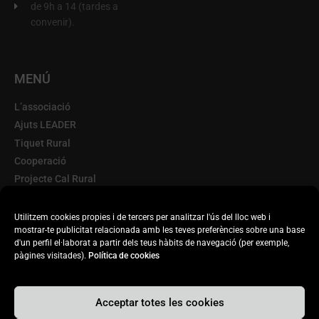
de 9h a 14 (tardes a
convenir).
MENÚ
L’associació
Ajuts LEADER
Tiquet Rural
Cooperació
Projecte Cal Rural
Terra d'Oportunitats
Escorxador Mòbil
Utilitzem cookies propies i de tercers per analitzar l'ús del lloc web i
mostrar-te publicitat relacionada amb les teves preferències sobre una base
Transparència
d'un perfil el·laborat a partir dels teus hàbits de navegació (per exemple,
Actualitat
pàgines visitades).
Política de cookies
Acceptar totes les cookies
© 2020. DISSENYAT PER INFORBER WEB PRO