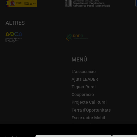
ALTRES
MENÚ
L’associació
Ajuts LEADER
Tiquet Rural
Cooperació
Projecte Cal Rural
Terra d'Oportunitats
Escorxador Mòbil
Transparència
Actualitat