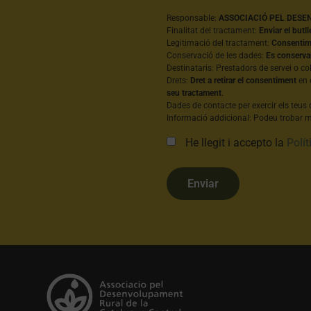
Responsable:
ASSOCIACIÓ PEL DESE
Finalitat del tractament:
Enviar el butll
Legitimació del tractament:
Consentime
Conservació de les dades:
Es conserva
Destinataris: Prestadors de servei o co
Drets:
Dret a retirar el consentiment
en 
seu tractament
.
Dades de contacte per exercir els teus 
Informació addicional: Podeu trobar mé
He llegit i accepto la
Polít
Enviar