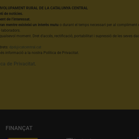
NVOLUPAMENT RURAL DE LA CATALUNYA CENTRAL
etí de notícies.
nt de l’interessat.
ran mentre existeixi un interès mutu
o durant el temps necessari per al compliment d
l·laboradors.
qualsevol moment. Dret d'accés, rectificació, portabilitat i supressió de les seves dad
drets:
dpd@catcentral.cat
s informació a la nostra Política de Privacitat.
ica de Privacitat
.
FINANÇAT