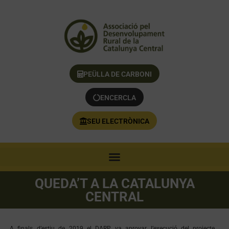
PEÜLLA DE CARBONI
ENCERCLA
SEU ELECTRÒNICA
QUEDA’T A LA CATALUNYA
CENTRAL
A finals d’estiu de 2019 el DARP va aprovar l’execució del projecte