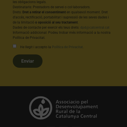
les obligacions legals.
Destinataris: Prestadors de servei o col·laboradors.
Drets:
Dret a retirar el consentiment
en qualsevol moment. Dret
d'accés, rectificació, portabilitat i supressió de les seves dades i
de la limitació
o oposició al seu tractament
.
Dades de contacte per exercir els teus drets:
dpd@catcentral.cat
Informació addicional: Podeu trobar més informació a la nostra
Política de Privacitat.
He llegit i accepto la
Política de Privacitat
.
Enviar