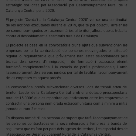
estratègic sol·licitat per l’Associació pel Desenvolupament Rural de la
Catalunya Central per a 2020.
El projecte “Queda’t a la Catalunya Central 2020” vol ser una continuitat
de les accions executades durant el 2019, que té per objectiu arrelar les
persones nouvingudes extracomunitàries al territori, alhora que es treballa
contra el despoblament als territoris rurals de Catalunya.
El projecte es basa en la convocatòria d’uns ajuts que subvencionen les
empreses per a la contractació de persones nouvingudes en situació
regular o regularitzable que prèviament han estat seleccionades pels
tècnics dels serveis d’immigració, i de formació i ocupació, oferint
formació complementària i la creació de perfils professionals, i amb
l’assessorament dels serveis jurídics per tal de facilitar l’acompanyament
de les empreses en aquest procés.
La convocatòria pretén subvencionar diversos llocs de treball arreu del
territori Leader de la Catalunya Central amb una dotació pressupostària
total de 15.000€ que es repartiran equitativament entre les empreses que
contractin una persona immigrada extracomunitària com a mínim a mitja
jornada durant 3 mesos.
Es disposa també d’una persona de suport que farà l’acompanyament de
les persones contractades en la seva integració a l’empresa, a banda del
seguiment que es farà per part dels agents del territori, i en especial des de
l’Associació pel Desenvolupament Rural de la Catalunya Central.