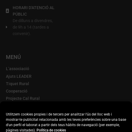
HORARI D'ATENCIÓ AL
PÚBLIC
De dilluns a divendres,
de 9h a 14 (tardes a
convenir).
MENÚ
L’associació
Ajuts LEADER
Tiquet Rural
Cooperació
Projecte Cal Rural
Terra d'Oportunitats
Escorxador Mòbil
Utilitzem cookies propies i de tercers per analitzar l'ús del lloc web i
mostrar-te publicitat relacionada amb les teves preferències sobre una base
Transparència
d'un perfil el·laborat a partir dels teus hàbits de navegació (per exemple,
Actualitat
pàgines visitades).
Política de cookies