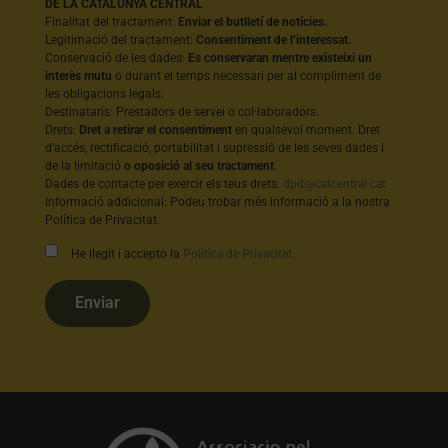
DE LA CATALUNYA CENTRAL
Finalitat del tractament:
Enviar el butlletí de notícies.
Legitimació del tractament:
Consentiment de l’interessat.
Conservació de les dades:
Es conservaran mentre existeixi un
interès mutu
o durant el temps necessari per al compliment de
les obligacions legals.
Destinataris: Prestadors de servei o col·laboradors.
Drets:
Dret a retirar el consentiment
en qualsevol moment. Dret
d'accés, rectificació, portabilitat i supressió de les seves dades i
de la limitació
o oposició al seu tractament
.
Dades de contacte per exercir els teus drets:
dpd@catcentral.cat
Informació addicional: Podeu trobar més informació a la nostra
Política de Privacitat.
He llegit i accepto la
Política de Privacitat
.
Enviar