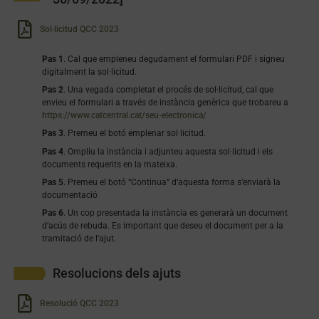
Sol·licitud QCC 2023
Pas 1
. Cal que empleneu degudament el formulari PDF i signeu
digitalment la sol·licitud.
Pas 2
. Una vegada completat el procés de sol·licitud, cal que
envieu el formulari a través de instància genèrica que trobareu a
https://www.catcentral.cat/seu-electronica/
Pas 3
. Premeu el botó emplenar sol·licitud.
Pas 4
. Ompliu la instància i adjunteu aquesta sol·licitud i els
documents requerits en la mateixa.
Pas 5
. Premeu el botó “Continua” d’aquesta forma s’enviarà la
documentació
Pas 6
. Un cop presentada la instància es generarà un document
d’acús de rebuda. Es important que deseu el document per a la
tramitació de l’ajut.
Resolucions dels ajuts
Resolució QCC 2023