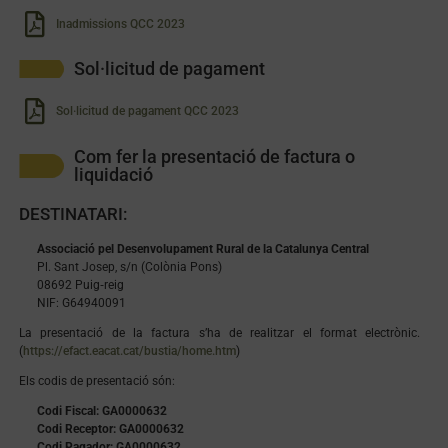
Inadmissions QCC 2023
Sol·licitud de pagament
Sol·licitud de pagament QCC 2023
Com fer la presentació de factura o
liquidació
DESTINATARI:
Associació pel Desenvolupament Rural de la Catalunya Central
Pl. Sant Josep, s/n (Colònia Pons)
08692 Puig‐reig
NIF: G64940091
La presentació de la factura s’ha de realitzar el format electrònic.
(
https://efact.eacat.cat/bustia/home.htm
)
Els codis de presentació són:
Codi Fiscal: GA0000632
Codi Receptor: GA0000632
Codi Pagador: GA0000632