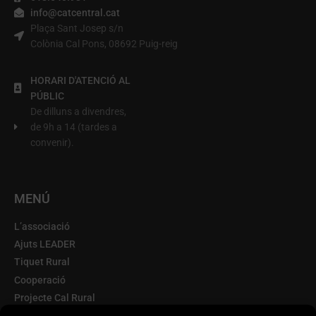
info@catcentral.cat
Plaça Sant Josep s/n
Colònia Cal Pons, 08692 Puig-reig
HORARI D'ATENCIÓ AL
PÚBLIC
De dilluns a divendres,
de 9h a 14 (tardes a
convenir).
MENÚ
L’associació
Ajuts LEADER
Tiquet Rural
Cooperació
Projecte Cal Rural
Terra d'Oportunitats