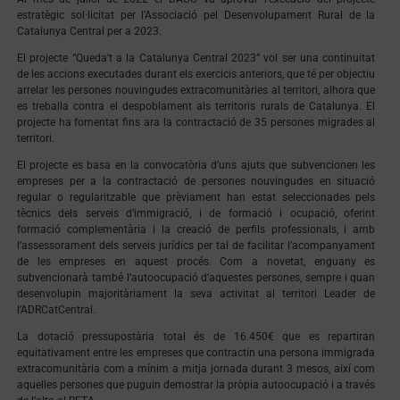
estratègic sol·licitat per l’Associació pel Desenvolupament Rural de la
Catalunya Central per a 2023.
El projecte “Queda’t a la Catalunya Central 2023” vol ser una continuitat
de les accions executades durant els exercicis anteriors, que té per objectiu
arrelar les persones nouvingudes extracomunitàries al territori, alhora que
es treballa contra el despoblament als territoris rurals de Catalunya. El
projecte ha fomentat fins ara la contractació de 35 persones migrades al
territori.
El projecte es basa en la convocatòria d’uns ajuts que subvencionen les
empreses per a la contractació de persones nouvingudes en situació
regular o regularitzable que prèviament han estat seleccionades pels
tècnics dels serveis d’immigració, i de formació i ocupació, oferint
formació complementària i la creació de perfils professionals, i amb
l’assessorament dels serveis jurídics per tal de facilitar l’acompanyament
de les empreses en aquest procés. Com a novetat, enguany es
subvencionarà també l’autoocupació d’aquestes persones, sempre i quan
desenvolupin majoritàriament la seva activitat al territori Leader de
l’ADRCatCentral.
La dotació pressupostària total és de 16.450€ que es repartiran
equitativament entre les empreses que contractin una persona immigrada
extracomunitària com a mínim a mitja jornada durant 3 mesos, així com
aquelles persones que puguin demostrar la pròpia autoocupació i a través