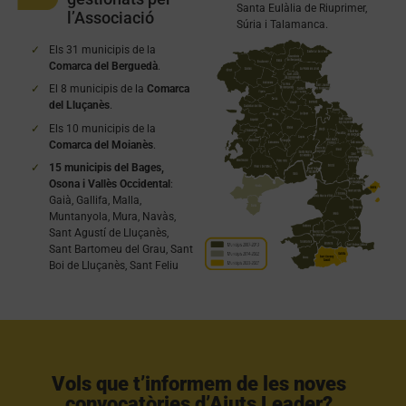
Santa Eulàlia de Riuprimer,
l’Associació
Súria i Talamanca.
Els 31 municipis de la
Comarca del Berguedà
.
El 8 municipis de la
Comarca
del Lluçanès
.
Els 10 municipis de la
Comarca del Moianès
.
15 municipis del Bages,
Osona i Vallès Occidental
:
Gaià, Gallifa, Malla,
Muntanyola, Mura, Navàs,
Sant Agustí de Lluçanès,
Sant Bartomeu del Grau, Sant
Boi de Lluçanès, Sant Feliu
Vols que t’informem de les noves
convocatòries d’Ajuts Leader?​