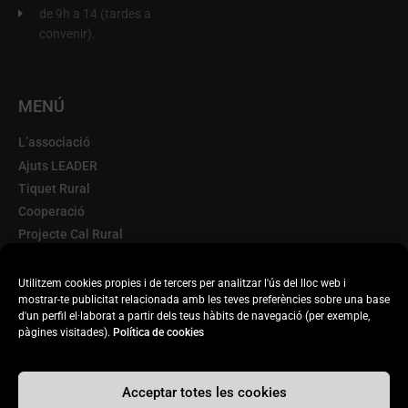
de 9h a 14 (tardes a
convenir).
MENÚ
L’associació
Ajuts LEADER
Tiquet Rural
Cooperació
Projecte Cal Rural
Terra d'Oportunitats
Escorxador Mòbil
Utilitzem cookies propies i de tercers per analitzar l'ús del lloc web i
mostrar-te publicitat relacionada amb les teves preferències sobre una base
Transparència
d'un perfil el·laborat a partir dels teus hàbits de navegació (per exemple,
Actualitat
pàgines visitades).
Política de cookies
Acceptar totes les cookies
© 2020. DISSENYAT PER INFORBER WEB PRO