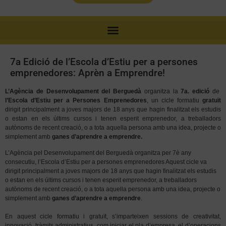
7a Edició de l’Escola d’Estiu per a persones
emprenedores: Aprèn a Emprendre!
L’Agència de Desenvolupament del Berguedà
organitza la
7a. edició
de
l’Escola d’Estiu per a Persones Emprenedores
,
un cicle formatiu
gratuït
dirigit principalment a joves majors de 18 anys que hagin finalitzat els estudis
o estan en els últims cursos i tenen esperit emprenedor, a treballadors
autònoms de recent creació, o a tota aquella persona amb una idea, projecte o
simplement amb
ganes d’aprendre a emprendre.
L’Agència pel Desenvolupament del Berguedà organitza per 7è any
consecutiu, l’Escola d’Estiu per a persones emprenedores Aquest cicle va
dirigit principalment a joves majors de 18 anys que hagin finalitzat els estudis
o estan en els últims cursos i tenen esperit emprenedor, a treballadors
autònoms de recent creació, o a tota aquella persona amb una idea, projecte o
simplement amb
ganes d’aprendre a emprendre
.
En aquest cicle formatiu i gratuït, s’imparteixen sessions de creativitat,
innovació, tràmits administratius, com iniciar el pla d’empresa, el d’operacions