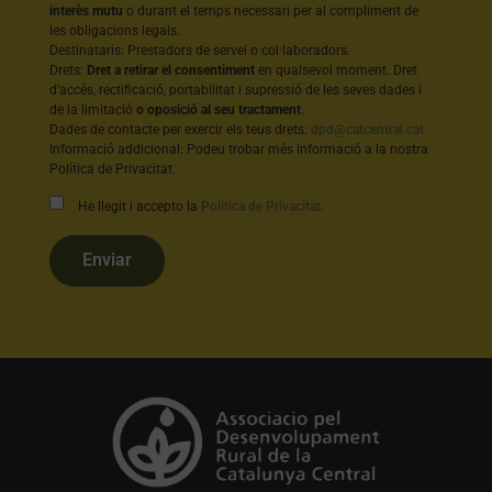
interès mutu
o durant el temps necessari per al compliment de
les obligacions legals.
Destinataris: Prestadors de servei o col·laboradors.
Drets:
Dret a retirar el consentiment
en qualsevol moment. Dret
d'accés, rectificació, portabilitat i supressió de les seves dades i
de la limitació
o oposició al seu tractament
.
Dades de contacte per exercir els teus drets:
dpd@catcentral.cat
Informació addicional: Podeu trobar més informació a la nostra
Política de Privacitat.
He llegit i accepto la
Política de Privacitat
.
Enviar