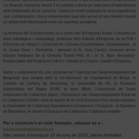
i el financer. Durant la sessió 3 es portarà a terme un intercanvi d’experiències
amb empresaris de la comarca. Cadascun d’ells explicara la seva experiència
com a empresaris i com a emprenedors que van ser en el seu moment creant
un debat molt interessants entre els alumnes assistents.
La formació de l’Escola d’estiu va a càrrec del Sr.Francesc Rufas- Consultor en
àrea estratègica i màrqueting, professor dels Estudis d’Empresa de la FUB i
d’Escoles de Negoci i Llicenciat en Ciències Econòmiques i Empresarials-, el
Sr. Josep Vives – Periodista i advocat- el Sr. Joan Camps, Assessor tècnic
tributari fundador de la Gestoria Tramit Piós, el i el Sr. Marc Bernadich-
Responsable del Programa FUB e+i i Màster en Creació i Gestió d’Empresa,
Aprèn a emprendre! És una iniciativa de l’Agència pel Desenvolupament del
Berguedà que compta amb la col·laboració de l’Ajuntament de Berga, la
Cambra de Comerç de Barcelona, la Universitat de Vic, la Fundació
Universitària del Bages (FUB), el banc BBVA, l’Associació de Joves
empresaris de Catalunya (aijec), l’Associació pel Desenvolupament Rural de
la Catalunya Central i amb el suport de la Unió Europea Fons social europeu,
la Generalitat de Catalunya Departament d’empreses i Ocupació , la Diputació
de Barcelona, el Servei d’Ocupació de Catalunya i Catalunya emprèn.
Per a inscriure’s al cicle formatiu, adreçar-se a :
inscripcions@adbergueda.cat
P
lac m
àxim d’inscripció 19 de juny de 2015, places limitades