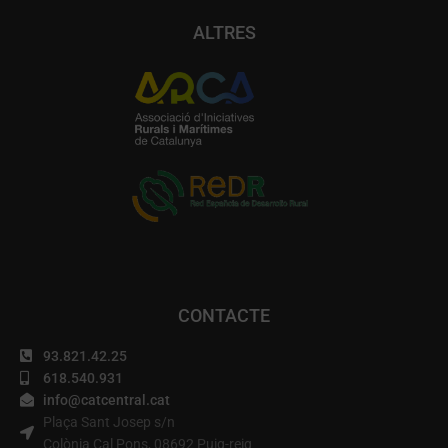
ALTRES
CONTACTE
93.821.42.25
618.540.931
info@catcentral.cat
Plaça Sant Josep s/n
Colònia Cal Pons, 08692 Puig-reig