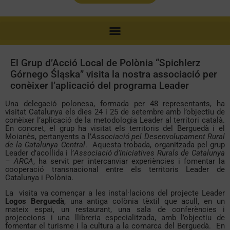
El Grup d’Acció Local de Polònia “Spichlerz
Górnego Śląska” visita la nostra associació per
conèixer l’aplicació del programa Leader
Una delegació polonesa, formada per 48 representants, ha
visitat Catalunya els dies 24 i 25 de setembre amb l’objectiu de
conèixer l’aplicació de la metodologia Leader al territori català.
En concret, el grup ha visitat els territoris del
Berguedà i el
Moianès, pertanyents a
l’
Associació pel Desenvolupament Rural
de la Catalunya Central
.
Aquesta
trobada, organitzada pel grup
Leader d’acollida i l’
Associació d’Iniciatives Rurals de Catalunya
– ARCA
, ha servit per intercanviar experiències i fomentar la
cooperació
transnacional entre els territoris Leader de
Catalunya i Polònia.
La visita va començar a les instal·lacions del projecte Leader
Logos Berguedà
, una antiga colònia tèxtil que acull, en un
mateix espai, un restaurant, una sala de conferències i
projeccions i una llibreria especialitzada, amb l’objectiu de
fomentar el turisme i la cultura a la comarca del Berguedà. En