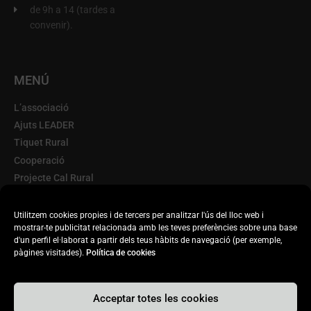
de 9h a 14 (tardes a
convenir).
MENÚ
L’associació
Ajuts LEADER
Tiquet Rural
Cooperació
Projecte Cal Rural
Terra d'Oportunitats
Escorxador Mòbil
Utilitzem cookies propies i de tercers per analitzar l'ús del lloc web i
mostrar-te publicitat relacionada amb les teves preferències sobre una base
Transparència
d'un perfil el·laborat a partir dels teus hàbits de navegació (per exemple,
Actualitat
pàgines visitades).
Política de cookies
Acceptar totes les cookies
© 2020. DISSENYAT PER INFORBER WEB PRO