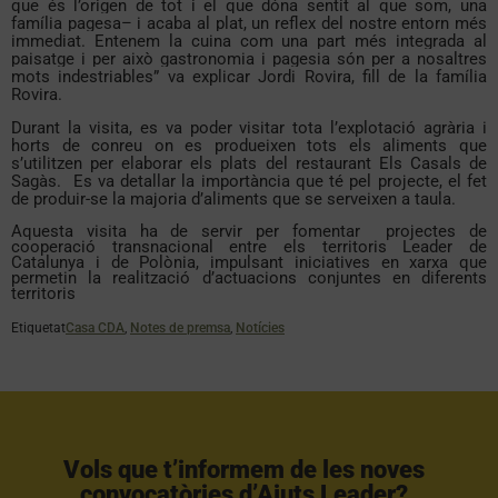
que és l’origen de tot i el que dóna sentit al que som, una
família pagesa– i acaba al plat, un reflex del nostre entorn més
immediat. Entenem la cuina com una part més integrada al
paisatge i per això gastronomia i pagesia són per a nosaltres
mots indestriables” va explicar Jordi Rovira, fill de la família
Rovira.
Durant la visita, es va poder visitar tota l’explotació agrària i
horts de conreu on es produeixen tots els aliments que
s’utilitzen per elaborar els plats del restaurant Els Casals de
Sagàs. Es va detallar la importància que té pel projecte, el fet
de produir-se la majoria d’aliments que se serveixen a taula.
Aquesta visita ha de servir per fomentar projectes de
cooperació transnacional entre els territoris Leader de
Catalunya i de Polònia, impulsant iniciatives en xarxa que
permetin la realització d’actuacions conjuntes en diferents
territoris
Etiquetat
Casa CDA
,
Notes de premsa
,
Notícies
Vols que t’informem de les noves
convocatòries d’Ajuts Leader?​