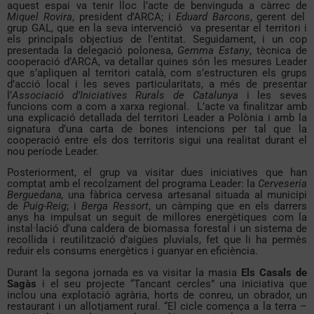
aquest espai va tenir lloc l’acte de benvinguda a càrrec de
Miquel Rovira
, president d’ARCA; i
Eduard Barcons
, gerent del
grup GAL, que en la seva intervenció va presentar el territori i
els principals objectius de l’entitat. Seguidament, i un cop
presentada la delegació polonesa,
Gemma Estany
, tècnica de
cooperació d’ARCA, va detallar quines són les mesures Leader
que s’apliquen al territori català, com s’estructuren els grups
d’acció local i les seves particularitats, a més de presentar
l’
Associació d’Iniciatives Rurals de Catalunya
i les seves
funcions com a com a xarxa regional. L’acte va finalitzar amb
una explicació detallada del territori Leader a Polònia i amb la
signatura d’una carta de bones intencions per tal que la
cooperació entre els dos territoris sigui una realitat durant el
nou període Leader.
Posteriorment, el grup va visitar dues iniciatives que han
comptat amb el recolzament del programa Leader: la
Cerveseria
Berguedana,
una fàbrica cervesa artesanal situada al municipi
de
Puig-Reig
; i
Berga Ressort
, un càmping que en els darrers
anys ha impulsat un seguit de millores energètiques com la
instal·lació d’una caldera de biomassa forestal i un sistema de
recollida i reutilització d’aigües pluvials, fet que li ha permès
reduir els consums energètics i guanyar en eficiència.
Durant la segona jornada es va visitar la masia
Els Casals de
Sagàs
i el seu projecte “Tancant cercles” una iniciativa que
inclou una explotació agrària, horts de conreu, un obrador, un
restaurant i un allotjament rural. “
El cicle comença a la terra –