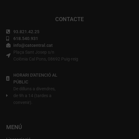
CONTACTE
93.821.42.25
618.540.931
info@catcentral.cat
Plaça Sant Josep s/n
Colònia Cal Pons, 08692 Puig-reig
HORARI D'ATENCIÓ AL
PÚBLIC
De dilluns a divendres,
de 9h a 14 (tardes a
convenir).
MENÚ