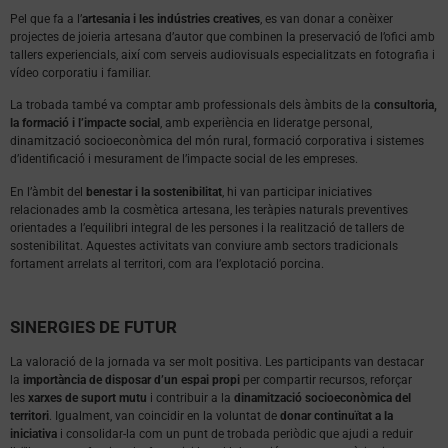
Pel que fa a l’
artesania i les indústries creatives
, es van donar a conèixer
projectes de joieria artesana d’autor que combinen la preservació de l’ofici amb
tallers experiencials, així com serveis audiovisuals especialitzats en fotografia i
vídeo corporatiu i familiar.
La trobada també va comptar amb professionals dels àmbits de la
consultoria,
la formació i l’impacte social
, amb experiència en lideratge personal,
dinamització socioeconòmica del món rural, formació corporativa i sistemes
d’identificació i mesurament de l’impacte social de les empreses.
En l’àmbit del
benestar i la sostenibilitat
, hi van participar iniciatives
relacionades amb la cosmètica artesana, les teràpies naturals preventives
orientades a l’equilibri integral de les persones i la realització de tallers de
sostenibilitat. Aquestes activitats van conviure amb sectors tradicionals
fortament arrelats al territori, com ara l’explotació porcina.
SINERGIES DE FUTUR
La valoració de la jornada va ser molt positiva. Les participants van destacar
la
importància de disposar d’un espai propi
per compartir recursos, reforçar
les
xarxes de suport mutu
i contribuir a la
dinamització socioeconòmica del
territori
. Igualment, van coincidir en la voluntat de
donar continuïtat a la
iniciativa
i consolidar-la com un punt de trobada periòdic que ajudi a reduir