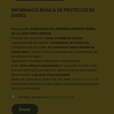
INFORMACIÓ BÀSICA DE PROTECCIÓ DE
DADES
Responsable:
ASSOCIACIÓ PEL DESENVOLUPAMENT RURAL
DE LA CATALUNYA CENTRAL
Finalitat del tractament:
Enviar el butlletí de notícies.
Legitimació del tractament:
Consentiment de l’interessat.
Conservació de les dades:
Es conservaran mentre existeixi un
interès mutu
o durant el temps necessari per al compliment de
les obligacions legals.
Destinataris: Prestadors de servei o col·laboradors.
Drets:
Dret a retirar el consentiment
en qualsevol moment. Dret
d'accés, rectificació, portabilitat i supressió de les seves dades i
de la limitació
o oposició al seu tractament
.
Dades de contacte per exercir els teus drets:
dpd@catcentral.cat
Informació addicional: Podeu trobar més informació a la nostra
Política de Privacitat.
He llegit i accepto la
Política de Privacitat
.
Enviar