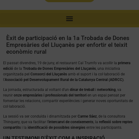
Èxit de participació en la 1a Trobada de Dones
Empresàries del Lluçanès per enfortir el teixit
econòmic rural
El passat divendres, 19 de juny, el restaurant Cal Trumfo va acollir la
primera
edició
de la
Trobada de Dones Empresàries del Lluçanès
, una iniciativa
organitzada pel
Consorci del Lluçanès
amb el suport i la col·laboració de
l’
Associació pel Desenvolupament Rural de la Catalunya Central (ADRCC)
.
La jornada, estructurada al voltant d’un
dinar de treball
i
networking
, va
reunir
onze empresàries
i professionals del territori
en un espai pensat per
fomentar les relacions, compartir experiències i generar noves oportunitats de
col·laboració.
La sessió va ser conduïda i dinamitzada per
Carme Sáez
, de la consultora
Thinquery, que va facilitar l’
intercanvi de coneixements
, la
reflexió sobre reptes
compartits
i la
identificació de possibles sinergies
entre les participants.
UN TESTIMONI D’ÈXIT COM A INSPIRACIÓ