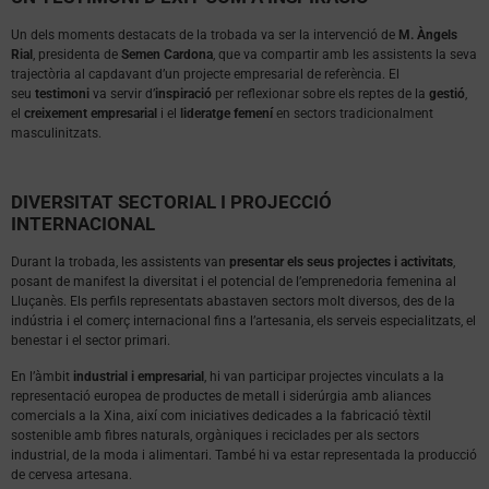
Un dels moments destacats de la trobada va ser la intervenció de
M. Àngels
Rial
, presidenta de
Semen Cardona
, que va compartir amb les assistents la seva
trajectòria al capdavant d’un projecte empresarial de referència. El
seu
testimoni
va servir d’
inspiració
per reflexionar sobre els reptes de la
gestió
,
el
creixement empresarial
i el
lideratge femení
en sectors tradicionalment
masculinitzats.
DIVERSITAT SECTORIAL I PROJECCIÓ
INTERNACIONAL
Durant la trobada, les assistents van
presentar els seus projectes i activitats
,
posant de manifest la diversitat i el potencial de l’emprenedoria femenina al
Lluçanès. Els perfils representats abastaven sectors molt diversos, des de la
indústria i el comerç internacional fins a l’artesania, els serveis especialitzats, el
benestar i el sector primari.
En l’àmbit
industrial i empresarial
, hi van participar projectes vinculats a la
representació europea de productes de metall i siderúrgia amb aliances
comercials a la Xina, així com iniciatives dedicades a la fabricació tèxtil
sostenible amb fibres naturals, orgàniques i reciclades per als sectors
industrial, de la moda i alimentari. També hi va estar representada la producció
de cervesa artesana.