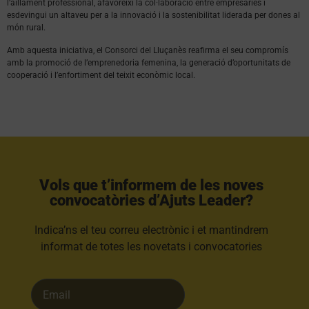
l’aïllament professional, afavoreixi la col·laboració entre empresàries i
esdevingui un altaveu per a la innovació i la sostenibilitat liderada per dones al
món rural.
Amb aquesta iniciativa, el Consorci del Lluçanès reafirma el seu compromís
amb la promoció de l’emprenedoria femenina, la generació d’oportunitats de
cooperació i l’enfortiment del teixit econòmic local.
Vols que t’informem de les noves
convocatòries d’Ajuts Leader?​
Indica’ns el teu correu electrònic i et mantindrem
informat de totes les novetats i convocatories