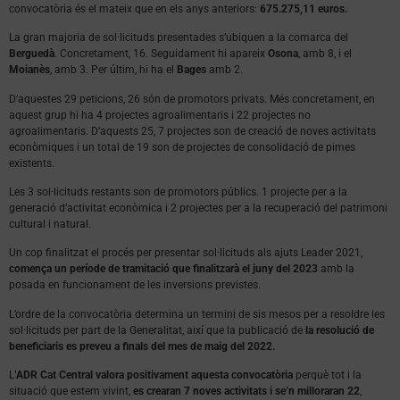
convocatòria és el mateix que en els anys anteriors:
675.275,11 euros.
La gran majoria de sol·licituds presentades s’ubiquen a la comarca del
Berguedà
. Concretament, 16. Seguidament hi apareix
Osona
, amb 8, i el
Moianès
, amb 3. Per últim, hi ha el
Bages
amb 2.
D’aquestes 29 peticions, 26 són de promotors privats. Més concretament, en
aquest grup hi ha 4 projectes agroalimentaris i 22 projectes no
agroalimentaris. D’aquests 25, 7 projectes son de creació de noves activitats
econòmiques i un total de 19 son de projectes de consolidació de pimes
existents.
Les 3 sol·licituds restants son de promotors públics. 1 projecte per a la
generació d’activitat econòmica i 2 projectes per a la recuperació del patrimoni
cultural i natural.
Un cop finalitzat el procés per presentar sol·licituds als ajuts Leader 2021,
comença un període de tramitació que finalitzarà el juny del 2023
amb la
posada en funcionament de les inversions previstes.
L’ordre de la convocatòria determina un termini de sis mesos per a resoldre les
sol·licituds per part de la Generalitat, així que la publicació de
la resolució de
beneficiaris es preveu a finals del mes de maig del 2022.
L
’ADR Cat Central valora positivament aquesta convocatòria
perquè tot i la
situació que estem vivint,
es crearan 7 noves activitats i se’n milloraran 22
,