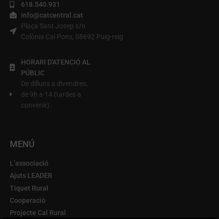
618.540.931
info@catcentral.cat
Plaça Sant Josep s/n
Colònia Cal Pons, 08692 Puig-reig
HORARI D'ATENCIÓ AL
PÚBLIC
De dilluns a divendres,
de 9h a 14 (tardes a
convenir).
MENÚ
L’associació
Ajuts LEADER
Tiquet Rural
Cooperació
Projecte Cal Rural