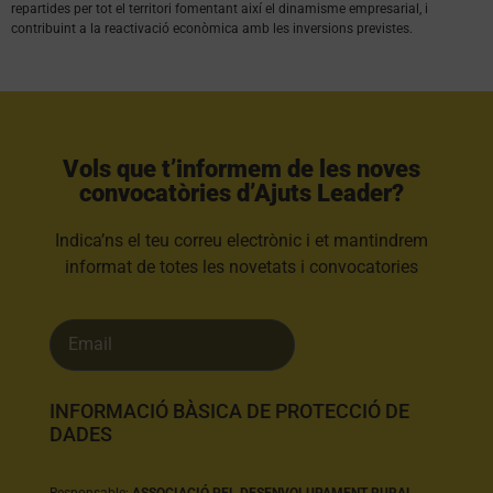
repartides per tot el territori fomentant així el dinamisme empresarial, i
contribuint a la reactivació econòmica amb les inversions previstes.
Vols que t’informem de les noves
convocatòries d’Ajuts Leader?​
Indica’ns el teu correu electrònic i et mantindrem
informat de totes les novetats i convocatories
INFORMACIÓ BÀSICA DE PROTECCIÓ DE
DADES
Responsable:
ASSOCIACIÓ PEL DESENVOLUPAMENT RURAL