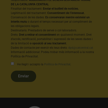
DE LA CATALUNYA CENTRAL
Finalitat del tractament:
Enviar el butlletí de notícies.
Legitimació del tractament:
Consentiment de l’interessat.
Conservació de les dades:
Es conservaran mentre existeixi un
interès mutu
o durant el temps necessari per al compliment de
les obligacions legals.
Destinataris: Prestadors de servei o col·laboradors.
Drets:
Dret a retirar el consentiment
en qualsevol moment. Dret
d'accés, rectificació, portabilitat i supressió de les seves dades i
de la limitació
o oposició al seu tractament
.
Dades de contacte per exercir els teus drets:
dpd@catcentral.cat
Informació addicional: Podeu trobar més informació a la nostra
Política de Privacitat.
He llegit i accepto la
Política de Privacitat
.
Enviar