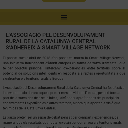
L’ASSOCIACIÓ PEL DESENVOLUPAMENT
RURAL DE LA CATALUNYA CENTRAL
S’ADHEREIX A SMART VILLAGE NETWORK
El passat mes d’abril de 2018 s’ha posat en marxa la Smart Village Network,
una iniciativa independent d’àmbit europeu en forma de xarxa d’entitats i que
té per objectiu principal l’intercanvi d’experiències entre territoris sobre el
potencial de solucions intel·ligents en resposta als reptes i oportunitats a què
s’enfronten els territoris rurals a Europa.
L’Associació pel Desenvolupament Rural de la Catalunya Central ha fet efectiva
la seva adhesió durant aquest primer mes de vida de l’entitat, per així formar
part de la xarxa des dels seus inicis, i així poder aprofitar des del principi els
coneixements i experiències d’altres territoris, alhora que aportar la visió que
tenim des de la Catalunya Central.
La xarxa pretén ser un espai de debat pensat per compartir experiències, de
manera que els resultats obtinguts erveixin per donar veu als territoris rurals
en tots els àmbits, local, nacional i europeu, i finalment contribuir al