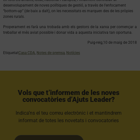
desenvolupament de noves polítiques de gestió, a través de l’enfocament
“bottom-up” (de baix a dalt), on les necessitats es marquen des de les pròpies
zones rurals.
Properament es farà una trobada amb els gestors de la xarxa per començar a
treballar el més aviat possible i donar vida a aquesta iniciativa tan oportuna.
Puig-reig,10 de maig de 2018
Etiquetat
Casa CDA
,
Notes de premsa
,
Notícies
Vols que t’informem de les noves
convocatòries d’Ajuts Leader?​
Indica’ns el teu correu electrònic i et mantindrem
informat de totes les novetats i convocatories