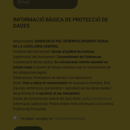
INFORMACIÓ BÀSICA DE PROTECCIÓ DE
DADES
Responsable:
ASSOCIACIÓ PEL DESENVOLUPAMENT RURAL
DE LA CATALUNYA CENTRAL
Finalitat del tractament:
Enviar el butlletí de notícies.
Legitimació del tractament:
Consentiment de l’interessat.
Conservació de les dades:
Es conservaran mentre existeixi un
interès mutu
o durant el temps necessari per al compliment de
les obligacions legals.
Destinataris: Prestadors de servei o col·laboradors.
Drets:
Dret a retirar el consentiment
en qualsevol moment. Dret
d'accés, rectificació, portabilitat i supressió de les seves dades i
de la limitació
o oposició al seu tractament
.
Dades de contacte per exercir els teus drets:
dpd@catcentral.cat
Informació addicional: Podeu trobar més informació a la nostra
Política de Privacitat.
He llegit i accepto la
Política de Privacitat
.