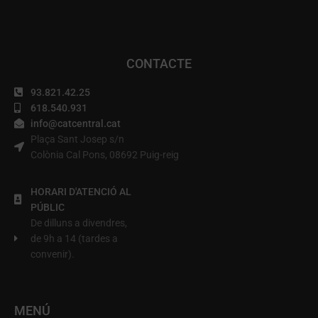
CONTACTE
93.821.42.25
618.540.931
info@catcentral.cat
Plaça Sant Josep s/n
Colònia Cal Pons, 08692 Puig-reig
HORARI D'ATENCIÓ AL
PÚBLIC
De dilluns a divendres,
de 9h a 14 (tardes a
convenir).
MENÚ