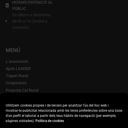
HORARI D'ATENCIÓ AL
PÚBLIC
De dilluns a divendres,
de 9h a 14 (tardes a
convenir).
MENÚ
L’associació
Ajuts LEADER
Tiquet Rural
Cooperació
Projecte Cal Rural
Terra d'Oportunitats
Escorxador Mòbil
Utilitzem cookies propies i de tercers per analitzar l'ús del lloc web i
mostrar-te publicitat relacionada amb les teves preferències sobre una base
Transparència
d'un perfil el·laborat a partir dels teus hàbits de navegació (per exemple,
Actualitat
pàgines visitades).
Política de cookies