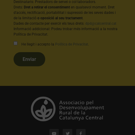
Destinataris: Prestadors de servei o col·laboradors.
Drets:
Dret a retirar el consentiment
en qualsevol moment. Dret
d'accés, rectificació, portabilitat i supressió de les seves dades i
de la limitació
o oposició al seu tractament
.
Dades de contacte per exercir els teus drets:
dpd@catcentral.cat
Informació addicional: Podeu trobar més informació a la nostra
Política de Privacitat.
He llegit i accepto la
Política de Privacitat
.
Enviar