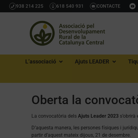
938 214 225
618 540 931
CONTACTE
L’associació
Ajuts LEADER
Tiq
Oberta la convocat
La convocatòria dels
Ajuts Leader 2023
s’obrirà 
D’aquesta manera, les persones físiques i jurídiq
partir d’aquest mateix dijous, 21 de desembre.