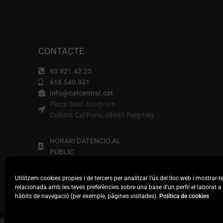
CONTACTE
93.821.42.25
618.540.931
info@catcentral.cat
Plaça Sant Josep s/n
Colònia Cal Pons, 08692 Puig-reig
HORARI D'ATENCIÓ AL
PÚBLIC
De dilluns a divendres, de 9h
a 14 (tardes a convenir).
Utilitzem cookies propies i de tercers per analitzar l'ús del lloc web i mostrar-te
relacionada amb les teves preferències sobre una base d'un perfil el·laborat a 
hàbits de navegació (per exemple, pàgines visitades).
Política de cookies
© 2020. DISSENYAT PER INFORBER WEB PRO