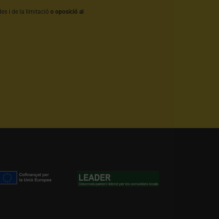
es i de la limitació
o oposició al