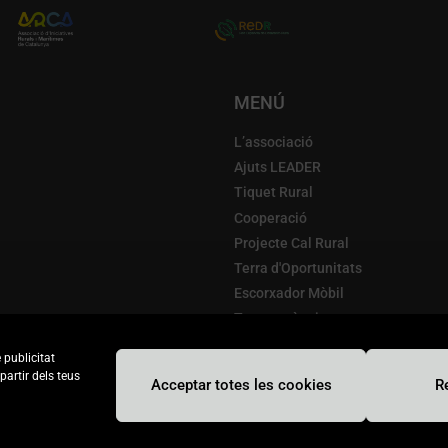
MENÚ
L’associació
Ajuts LEADER
Tiquet Rural
Cooperació
Projecte Cal Rural
Terra d'Oportunitats
Escorxador Mòbil
Transparència
Actualitat
 publicitat
partir dels teus
Acceptar totes les cookies
R
Protecció de dades personals