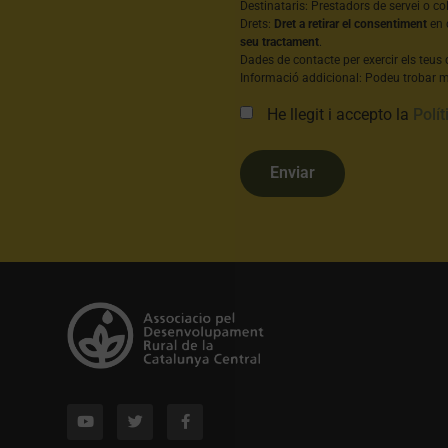
Destinataris: Prestadors de servei o co
Drets:
Dret a retirar el consentiment
en 
seu tractament
.
Dades de contacte per exercir els teus 
Informació addicional: Podeu trobar mé
He llegit i accepto la
Polít
Enviar