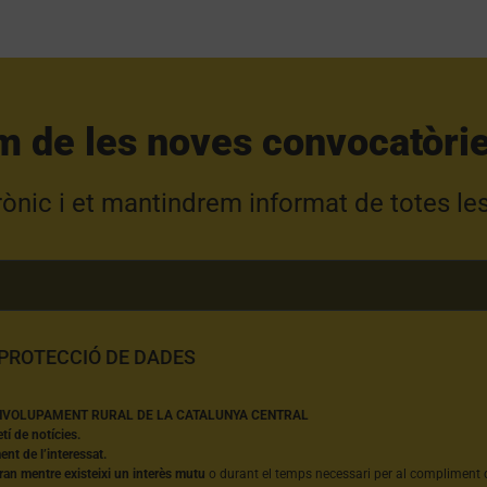
m de les noves convocatòrie
trònic i et mantindrem informat de totes le
 PROTECCIÓ DE DADES
NVOLUPAMENT RURAL DE LA CATALUNYA CENTRAL
etí de notícies.
nt de l’interessat.
ran mentre existeixi un interès mutu
o durant el temps necessari per al compliment d