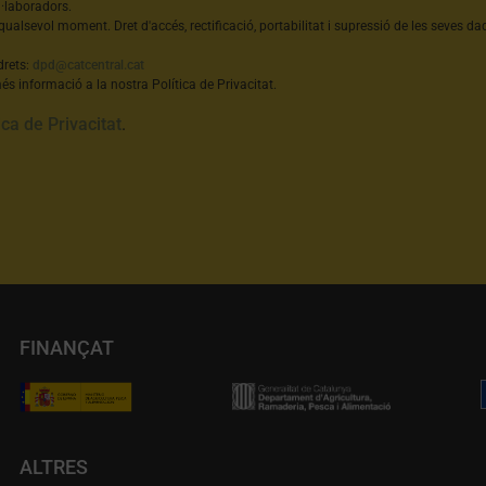
l·laboradors.
qualsevol moment. Dret d'accés, rectificació, portabilitat i supressió de les seves dad
drets:
dpd@catcentral.cat
s informació a la nostra Política de Privacitat.
ica de Privacitat
.
FINANÇAT
ALTRES