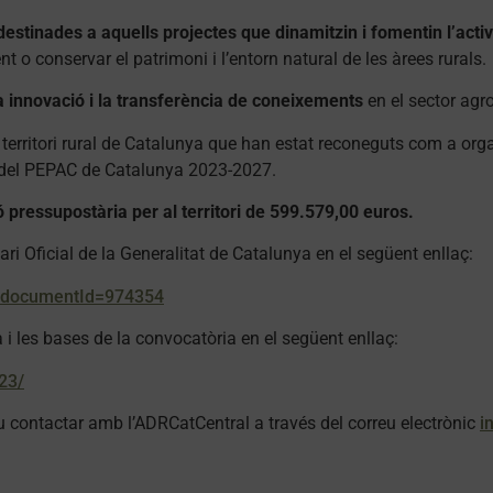
tinades a aquells projectes que dinamitzin i fomentin l’activi
nt o conservar el patrimoni i l’entorn natural de les àrees rurals.
a innovació i la transferència de coneixements
en el sector agr
 territori rural de Catalunya que han estat reconeguts com a orga
 del PEPAC de Catalunya 2023-2027.
pressupostària per al territori de 599.579,00 euros.
ri Oficial de la Generalitat de Catalunya en el següent enllaç:
/?documentId=974354
i les bases de la convocatòria en el següent enllaç:
23/
u contactar amb l’ADRCatCentral a través del correu electrònic
i