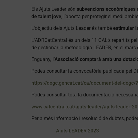
Els Ajuts Leader són
subvencions econòmiques des
de talent jove
, l’aposta per protegir el medi ambie
L’objectiu dels Ajuts Leader és també
estimular l
L’ADRCatCentral és un dels 11 GAL’s repartits pel
de gestionar la metodologia LEADER, en el marc
Enguany,
l’Associació comptarà amb una dotació 
Podeu consultar la convocatòria publicada pel Dia
https://dogc.gencat.cat/ca/document-del-dogc
Podeu consultar tota la documentació necessària 
www.catcentral.cat/ajuts-leader/ajuts-leader-20
Per a més informació i resolució de dubtes, pode
Ajuts LEADER 2023