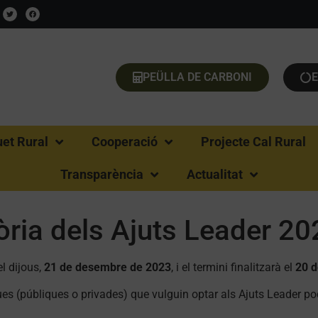
PEÜLLA DE CARBONI
uet Rural
Cooperació
Projecte Cal Rural
Transparència
Actualitat
òria dels Ajuts Leader 20
el dijous,
21 de desembre de 2023
, i el termini finalitzarà el
20 d
ues (públiques o privades) que vulguin optar als Ajuts Leader p