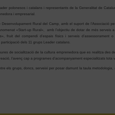
der polonesos i catalans i representants de la Generalitat de Catalun
enedora i empresarial.
 de Desenvolupament Rural del Camp, amb el suport de l’Associació p
 anomenat «Start-up Rural», amb l’objectiu de dotar de més serveis a 
es», fruit del compendi d’espais físics i serveis d’assessorament o 
participació dels 11 grups Leader catalans.
sures de socialització de la cultura emprenedora que es realitza des 
creació, l’avenç cap a programes d’acompanyament especialitzats tot
tre els grups, doncs, serveixi per posar damunt la taula metodologia, av