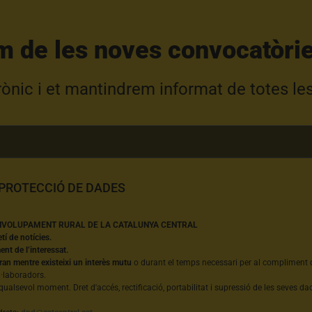
m de les noves convocatòrie
trònic i et mantindrem informat de totes le
 PROTECCIÓ DE DADES
NVOLUPAMENT RURAL DE LA CATALUNYA CENTRAL
etí de notícies.
nt de l’interessat.
ran mentre existeixi un interès mutu
o durant el temps necessari per al compliment d
l·laboradors.
qualsevol moment. Dret d'accés, rectificació, portabilitat i supressió de les seves dad