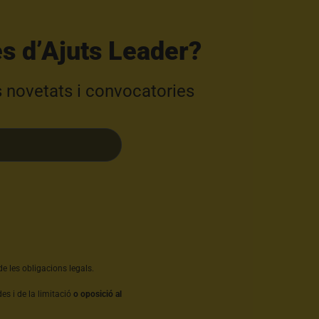
s d’Ajuts Leader?​
s novetats i convocatories
e les obligacions legals.
es i de la limitació
o oposició al