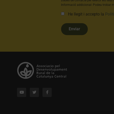
Dades de contacte per exercir els teus 
Informació addicional: Podeu trobar mé
He llegit i accepto la
Polít
Enviar