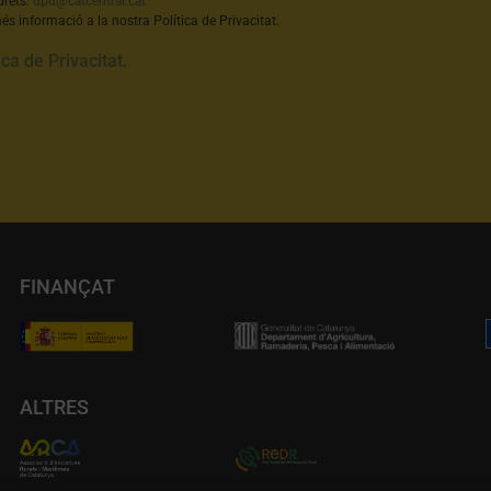
drets:
dpd@catcentral.cat
s informació a la nostra Política de Privacitat.
ica de Privacitat
.
FINANÇAT
ALTRES