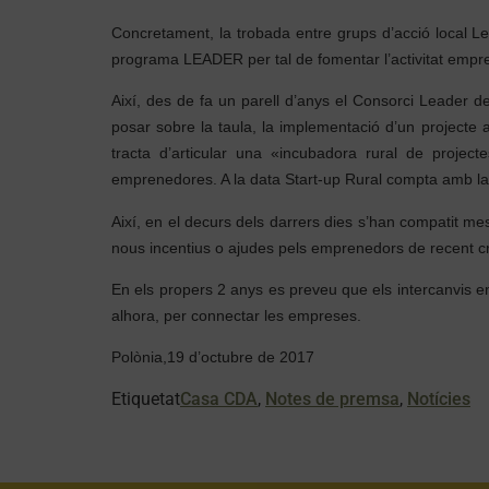
Concretament, la trobada entre grups d’acció local Lea
programa LEADER per tal de fomentar l’activitat empr
Així, des de fa un parell d’anys el Consorci Leader
posar sobre la taula, la implementació d’un projecte
tracta d’articular una «incubadora rural de project
emprenedores. A la data Start-up Rural compta amb la 
Així, en el decurs dels darrers dies s’han compatit me
nous incentius o ajudes pels emprenedors de recent 
En els propers 2 anys es preveu que els intercanvis en
alhora, per connectar les empreses.
Polònia,19 d’octubre de 2017
Etiquetat
Casa CDA
,
Notes de premsa
,
Notícies