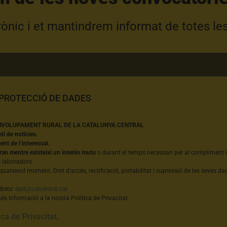
trònic i et mantindrem informat de totes le
 PROTECCIÓ DE DADES
NVOLUPAMENT RURAL DE LA CATALUNYA CENTRAL
etí de notícies.
nt de l’interessat.
ran mentre existeixi un interès mutu
o durant el temps necessari per al compliment d
l·laboradors.
qualsevol moment. Dret d'accés, rectificació, portabilitat i supressió de les seves dad
drets:
dpd@catcentral.cat
s informació a la nostra Política de Privacitat.
ica de Privacitat
.