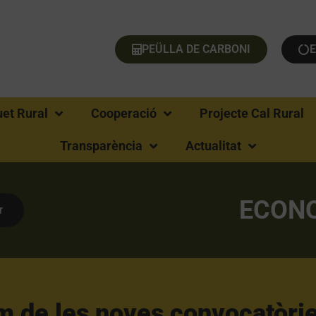
PEÜLLA DE CARBONI
uet Rural
Cooperació
Projecte Cal Rural
Transparència
Actualitat
ECONO
r
m de les noves convocatòrie