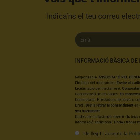
Indica’ns el teu correu elec
INFORMACIÓ BÀSICA DE
Responsable:
ASSOCIACIÓ PEL DESE
Finalitat del tractament:
Enviar el butll
Legitimació del tractament:
Consentime
Conservació de les dades:
Es conserva
Destinataris: Prestadors de servei o co
Drets:
Dret a retirar el consentiment
en 
seu tractament
.
Dades de contacte per exercir els teus 
Informació addicional: Podeu trobar mé
He llegit i accepto la
Polít