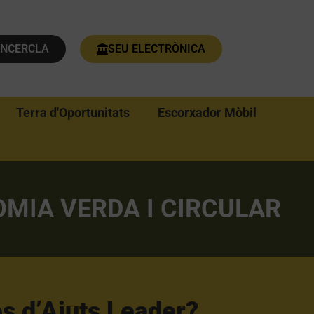
ENCERCLA
SEU ELECTRÒNICA
Terra d'Oportunitats
Escorxador Mòbil
MIA VERDA I CIRCULAR
s d’Ajuts Leader?​