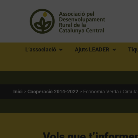
L’associació
Ajuts LEADER
Tiq
Inici
>
Cooperació 2014-2022
>
Economia Verda i Circula
Vols que t’informe