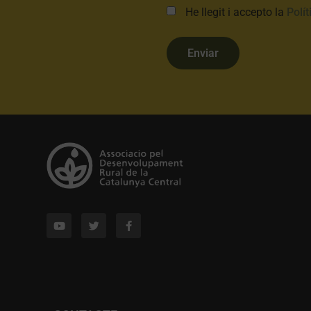
He llegit i accepto la
Polít
Enviar