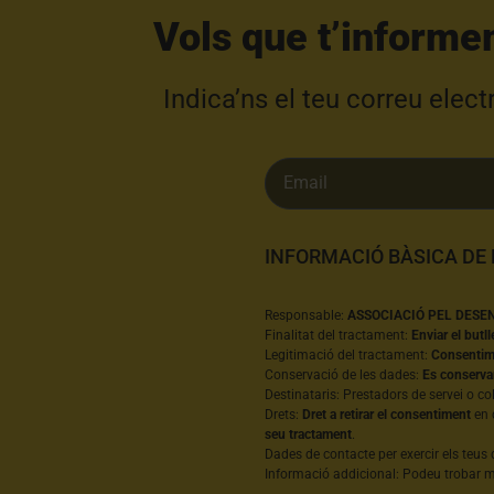
Vols que t’informe
Indica’ns el teu correu elec
INFORMACIÓ BÀSICA DE
Responsable:
ASSOCIACIÓ PEL DESE
Finalitat del tractament:
Enviar el butll
Legitimació del tractament:
Consentime
Conservació de les dades:
Es conserva
Destinataris: Prestadors de servei o co
Drets:
Dret a retirar el consentiment
en 
seu tractament
.
Dades de contacte per exercir els teus 
Informació addicional: Podeu trobar mé