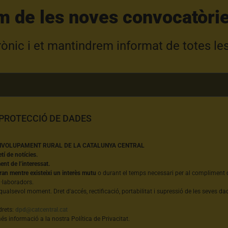
m de les noves convocatòrie
trònic i et mantindrem informat de totes le
 PROTECCIÓ DE DADES
NVOLUPAMENT RURAL DE LA CATALUNYA CENTRAL
etí de notícies.
nt de l’interessat.
ran mentre existeixi un interès mutu
o durant el temps necessari per al compliment d
l·laboradors.
qualsevol moment. Dret d'accés, rectificació, portabilitat i supressió de les seves dad
drets:
dpd@catcentral.cat
s informació a la nostra Política de Privacitat.