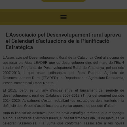
L’Associació pel Desenvolupament rural aprova
el Calendari d’actuacions de la Planificació
Estratègica
L’Associació pel Desenvolupament Rural de la Catalunya Central s’ocupa de
gestionar els Ajuts LEADER que es desenvolupen dins del marc de l’Eix 4
Leader del Programa de Desenvolupament Rural de Catalunya, pel període
2007-2013, i que estan cofinançats pel Fons Europeu Agrícola de
Desenvolupament Rural (FEADER) i el Departament d’Agricultura Ramaderia,
Pesca, Alimentació i Medi Natural.
El 2015, però, és un any d’impàs entre el tancament del període de
desenvolupament rural de Catalunya 2007-2013 i l’inici del següent període
2014-2020. Actualment s’estan treballant les estratègies dels territoris i la
definició dels Grups d’acció local per afrontar aquest nou període d’ajuts.
Amb la finalitat de desenvolupar una nova estratègia territorial que respongui
als nous reptes dels territoris rurals, el passat dimecres dia 13 de maig, es va
celebrar l’Assemblea i la Junta que conformen l’associació a les noves