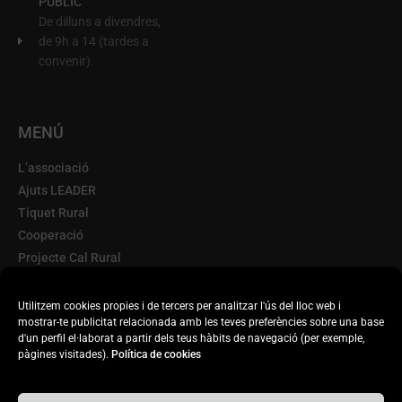
PÚBLIC
De dilluns a divendres,
de 9h a 14 (tardes a
convenir).
MENÚ
L’associació
Ajuts LEADER
Tiquet Rural
Cooperació
Projecte Cal Rural
Terra d'Oportunitats
Escorxador Mòbil
Utilitzem cookies propies i de tercers per analitzar l'ús del lloc web i
mostrar-te publicitat relacionada amb les teves preferències sobre una base
Transparència
d'un perfil el·laborat a partir dels teus hàbits de navegació (per exemple,
Actualitat
pàgines visitades).
Política de cookies