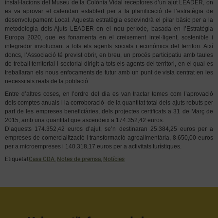
instal·lacions del Museu de la Colònia Vidal receptores d’un ajut LEADER, on
es va aprovar el calendari establert per a la planificació de l’estratègia de
desenvolupament Local. Aquesta estratègia esdevindrà el pilar bàsic per a la
metodologia dels Ajuts LEADER en el nou període, basada en l’Estratègia
Europa 2020, que es fonamenta en el creixement intel·ligent, sostenible i
integrador involucrant a tots els agents socials i econòmics del territori. Així
doncs, l’Associació té previst obrir, en breu, un procés participatiu amb taules
de treball territorial i sectorial dirigit a tots els agents del territori, en el qual es
treballaran els nous enfocaments de futur amb un punt de vista centrat en les
necessitats reals de la població.
Entre d’altres coses, en l’ordre del dia es van tractar temes com l’aprovació
dels comptes anuals i l
a corroboració de la quantitat total dels ajuts rebuts per
part de les empreses beneficiàries, dels projectes certificats a 31 de Març de
2015, amb una quantitat que ascendeix a 174.352,42 euros.
D’aquests 174.352,42 euros d’ajut, se’n destinaran 25.384,25 euros per a
empreses de comercialització i transformació agroalimentària, 8.650,00 euros
per a microempreses i 140.318,17 euros per a activitats turístiques.
Etiquetat
Casa CDA
,
Notes de premsa
,
Notícies