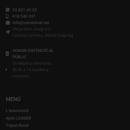
93.821.42.25
618.540.931
info@catcentral.cat
Plaça Sant Josep s/n
Colònia Cal Pons, 08692 Puig-reig
HORARI D'ATENCIÓ AL
PÚBLIC
De dilluns a divendres,
de 9h a 14 (tardes a
convenir).
MENÚ
L’associació
Ajuts LEADER
Tiquet Rural