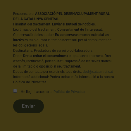
Responsable:
ASSOCIACIÓ PEL DESENVOLUPAMENT RURAL
DE LA CATALUNYA CENTRAL
Finalitat del tractament:
Enviar el butlletí de notícies.
Legitimació del tractament:
Consentiment de l’interessat.
Conservació de les dades:
Es conservaran mentre existeixi un
interès mutu
o durant el temps necessari per al compliment de
les obligacions legals.
Destinataris: Prestadors de servei o col·laboradors.
Drets:
Dret a retirar el consentiment
en qualsevol moment. Dret
d'accés, rectificació, portabilitat i supressió de les seves dades i
de la limitació
o oposició al seu tractament
.
Dades de contacte per exercir els teus drets:
dpd@catcentral.cat
Informació addicional: Podeu trobar més informació a la nostra
Política de Privacitat.
He llegit i accepto la
Política de Privacitat
.
Enviar