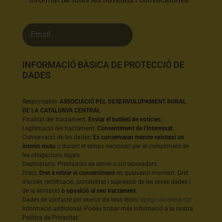
INFORMACIÓ BÀSICA DE PROTECCIÓ DE
DADES
Responsable:
ASSOCIACIÓ PEL DESENVOLUPAMENT RURAL
DE LA CATALUNYA CENTRAL
Finalitat del tractament:
Enviar el butlletí de notícies.
Legitimació del tractament:
Consentiment de l’interessat.
Conservació de les dades:
Es conservaran mentre existeixi un
interès mutu
o durant el temps necessari per al compliment de
les obligacions legals.
Destinataris: Prestadors de servei o col·laboradors.
Drets:
Dret a retirar el consentiment
en qualsevol moment. Dret
d'accés, rectificació, portabilitat i supressió de les seves dades i
de la limitació
o oposició al seu tractament
.
Dades de contacte per exercir els teus drets:
dpd@catcentral.cat
Informació addicional: Podeu trobar més informació a la nostra
Política de Privacitat.