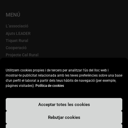
MENÚ
L’associació
Ajuts LEADER
Tiquet Rural
Cooperació
Projecte Cal Rural
Terra d'Oportunitats
Escorxador Mòbil
Utilitzem cookies propies i de tercers per analitzar l'ús del lloc web i
mostrar-te publicitat relacionada amb les teves preferències sobre una base
Transparència
d'un perfil el·laborat a partir dels teus hàbits de navegació (per exemple,
Actualitat
pàgines visitades).
Política de cookies
Acceptar totes les cookies
© 2020. DISSENYAT PER INFORBER WEB PRO
Rebutjar cookies
Protecció de dades personals
Avís legal i privacitat
Accessibilitat