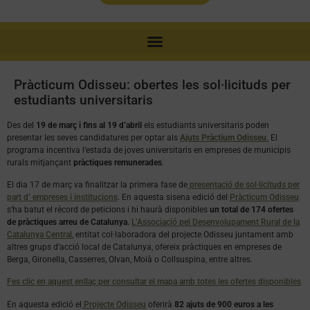
Pràcticum Odisseu: obertes les sol·licituds per
estudiants universitaris
Des del
19 de març i fins al 19 d’abril
els estudiants universitaris poden
presentar les seves candidatures per optar als
Ajuts Pràctium Odisseu
.
El
programa incentiva l’estada de joves universitaris en empreses de municipis
rurals mitjançant
pràctiques remunerades
.
El dia 17 de març va finalitzar la primera fase de
presentació de sol·licituds per
part d’ empreses i institucions
. En aquesta sisena edició del
Pràcticum Odisseu
s’ha batut el rècord de peticions i hi haurà disponibles
un total de 174 ofertes
de pràctiques arreu de Catalunya.
L’Associació pel Desenvolupament Rural de la
Catalunya Central
, entitat col·laboradora del projecte Odisseu juntament amb
altres grups d’acció local de Catalunya, ofereix pràctiques en empreses de
Berga, Gironella, Casserres, Olvan, Moià o Collsuspina, entre altres.
Fes clic en aquest enllaç per consultar el mapa amb totes les ofertes disponibles
En aquesta edició el
Projecte Odisseu
oferirà
82 ajuts de 900 euros a les