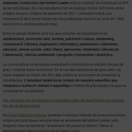
empreses i institucions del territori Leader
amb la voluntat de cofinançar el 50%
de les pràctiques. Els i les estudiants han de realitzar mínim 300 hores, entre
mitjans de juny i mitjans de setembre de 2021. L’estudiant rebrà una
remuneració de 6 euros mínim per hora treballada sumant un total de 1.800
euros com a contraprestació total.
Entre el ventall d’ofertes amb les que compten els estudiants hi ha
administració, economia i dret, turisme, patrimoni i cultura, màrqueting,
comunicació i disseny, enginyeries i informàtica, arquitectura i urbanisme,
educació, serveis socials, salut i lleure, agronomia, veterinària i ciències de
l’alimentació, ciències ambientals i geografia o humanitats i arxivística.
La convocatòria va adreçada a estudiants matriculats en estudis oficials de
grau o màster d’una universitat. En el cas dels estudiants de grau però, cal
haver superat un mínim del 50% dels crèdits en el moment de presentar la
candidatura.
L’estudiant també ha de complir els requisits específics que
l’empresa o institució ofertant li especifiqui
a l’oferta de pràctiques a la qual es
vol presentar candidatura.
Per consultar tota la informació necessària sobre els Ajuts Pràcticum Odisseu,
fes clic en aquest enllaç
Els
Ajuts Pràcticum Odisseu
pretenen incentivar l’estada de joves universitaris
mitjançant pràctiques remunerades en empreses del territori Leader amb
l’objectiu final de fomentar l’arrelament del jovent al territori i frenar el
despoblament dels municipis de les àrees rurals.