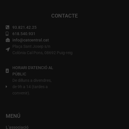
CONTACTE
93.821.42.25
618.540.931
info@catcentral.cat
Plaça Sant Josep s/n
Colònia Cal Pons, 08692 Puig-reig
HORARI D'ATENCIÓ AL
PÚBLIC
De dilluns a divendres,
de 9h a 14 (tardes a
convenir).
MENÚ
L’associació