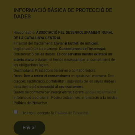
INFORMACIÓ BÀSICA DE PROTECCIÓ DE
DADES
Responsable:
ASSOCIACIÓ PEL DESENVOLUPAMENT RURAL
DE LA CATALUNYA CENTRAL
Finalitat del tractament:
Enviar el butlletí de notícies.
Legitimació del tractament:
Consentiment de l’interessat.
Conservació de les dades:
Es conservaran mentre existeixi un
interès mutu
o durant el temps necessari per al compliment de
les obligacions legals.
Destinataris: Prestadors de servei o col·laboradors.
Drets:
Dret a retirar el consentiment
en qualsevol moment. Dret
d'accés, rectificació, portabilitat i supressió de les seves dades i
de la limitació
o oposició al seu tractament
.
Dades de contacte per exercir els teus drets:
dpd@catcentral.cat
Informació addicional: Podeu trobar més informació a la nostra
Política de Privacitat.
He llegit i accepto la
Política de Privacitat
.
Enviar