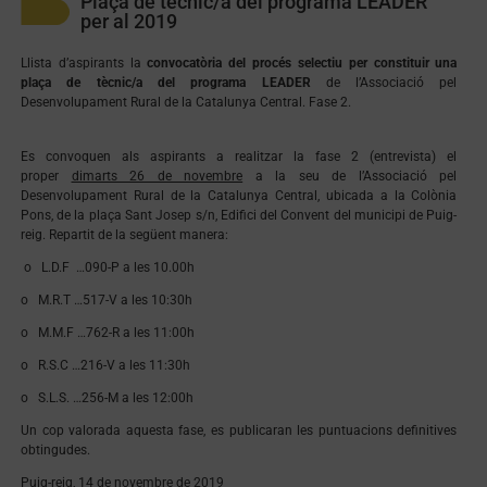
Plaça de tècnic/a del programa LEADER
per al 2019
Llista d’aspirants la
convocatòria del procés selectiu per constituir una
plaça de tècnic/a del programa LEADER
de l’Associació pel
Desenvolupament Rural de la Catalunya Central. Fase 2.
Es convoquen als aspirants a realitzar la fase 2 (entrevista) el
proper
dimarts 26 de novembre
a la seu de l’Associació pel
Desenvolupament Rural de la Catalunya Central, ubicada a la Colònia
Pons, de la plaça Sant Josep s/n, Edifici del Convent del municipi de Puig-
reig. Repartit de la següent manera:
o L.D.F …090-P a les 10.00h
o M.R.T …517-V a les 10:30h
o M.M.F …762-R a les 11:00h
o R.S.C …216-V a les 11:30h
o S.L.S. …256-M a les 12:00h
Un cop valorada aquesta fase, es publicaran les puntuacions definitives
obtingudes.
Puig-reig, 14 de novembre de 2019