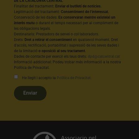
DE LA CATALUNYA CENTRAL
Finalitat del tractament:
Enviar el butlletí de notícies.
Legitimació del tractament:
Consentiment de l’interessat.
Conservació de les dades:
Es conservaran mentre existeixi un
interès mutu
o durant el temps necessari per al compliment de
les obligacions legals.
Destinataris: Prestadors de servei o col·laboradors.
Drets:
Dret a retirar el consentiment
en qualsevol moment. Dret
d'accés, rectificació, portabilitat i supressió de les seves dades i
de la limitació
o oposició al seu tractament
.
Dades de contacte per exercir els teus drets:
dpd@catcentral.cat
Informació addicional: Podeu trobar més informació a la nostra
Política de Privacitat.
He llegit i accepto la
Política de Privacitat
.
Enviar