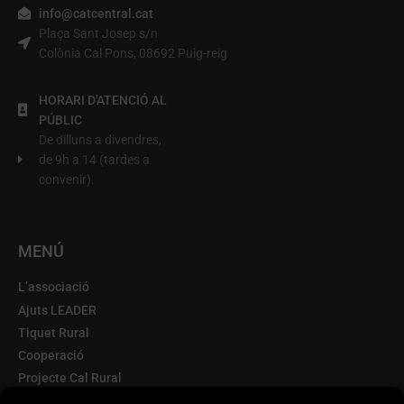
info@catcentral.cat
Plaça Sant Josep s/n
Colònia Cal Pons, 08692 Puig-reig
HORARI D'ATENCIÓ AL
PÚBLIC
De dilluns a divendres,
de 9h a 14 (tardes a
convenir).
MENÚ
L’associació
Ajuts LEADER
Tiquet Rural
Cooperació
Projecte Cal Rural
Terra d'Oportunitats